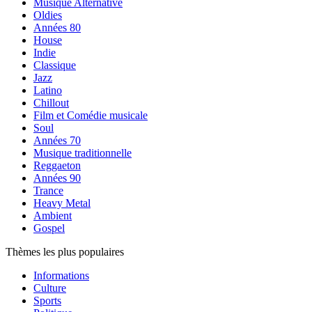
Musique Alternative
Oldies
Années 80
House
Indie
Classique
Jazz
Latino
Chillout
Film et Comédie musicale
Soul
Années 70
Musique traditionnelle
Reggaeton
Années 90
Trance
Heavy Metal
Ambient
Gospel
Thèmes les plus populaires
Informations
Culture
Sports