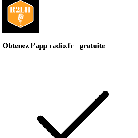
Obtenez l’app radio.fr gratuite