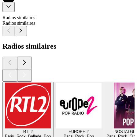
Radios similaires
Radios similaires
Radios similaires
RTL2
EUROPE 2
NOSTALGIE
Paris, Rock, Ballade, Pop
Paris, Rock, Pop
Paris, Rock, Old