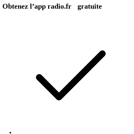
Obtenez l’app radio.fr gratuite