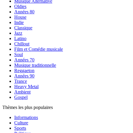
Musique Alternative
Oldies
Années 80
House
Indie
Classique
Jazz
Latino
Chillout
Film et Comédie musicale
Soul
Années 70
Musique traditionnelle
Reggaeton
Années 90
Trance
Heavy Metal
Ambient
Gospel
Thèmes les plus populaires
Informations
Culture
Sports