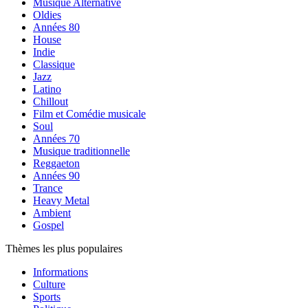
Musique Alternative
Oldies
Années 80
House
Indie
Classique
Jazz
Latino
Chillout
Film et Comédie musicale
Soul
Années 70
Musique traditionnelle
Reggaeton
Années 90
Trance
Heavy Metal
Ambient
Gospel
Thèmes les plus populaires
Informations
Culture
Sports