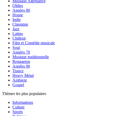
Musique Alternative
Oldies
Années 80
House
Indie
Classique
Jazz
Latino
Chillout
Film et Comédie musicale
Soul
Années 70
Musique traditionnelle
Reggaeton
Années 90
Trance
Heavy Metal
Ambient
Gospel
Thèmes les plus populaires
Informations
Culture
Sports