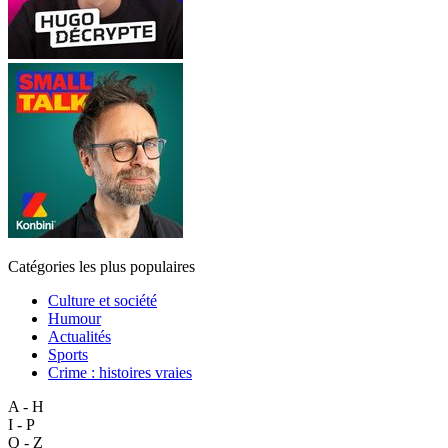
Catégories les plus populaires
Culture et société
Humour
Actualités
Sports
Crime : histoires vraies
A - H
I - P
Q - Z