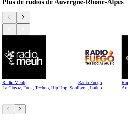
Plus de radios de Auvergne-Rhône-Alpes
Radio Meuh
Radio Fuego
Rock
La Clusaz, Funk, Techno, Hip Hop, Soul
Lyon, Latino
Ambi
Les meilleurs
podcasts
Les meilleurs
podcasts
Les meilleurs
podcasts