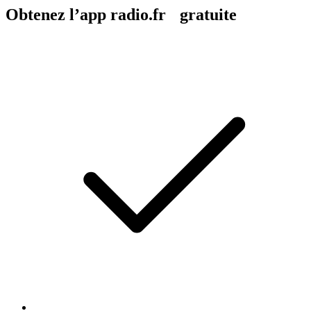
Obtenez l’app radio.fr gratuite