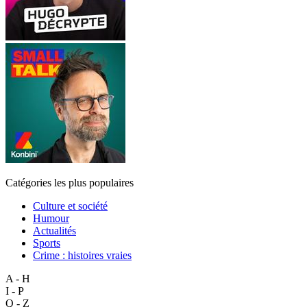
Catégories les plus populaires
Culture et société
Humour
Actualités
Sports
Crime : histoires vraies
A - H
I - P
Q - Z