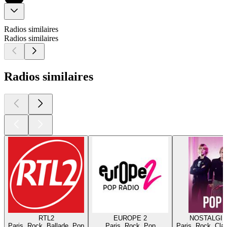
Radios similaires
Radios similaires
Radios similaires
RTL2
EUROPE 2
NOSTALGIE
Paris, Rock, Ballade, Pop
Paris, Rock, Pop
Paris, Rock, Cla