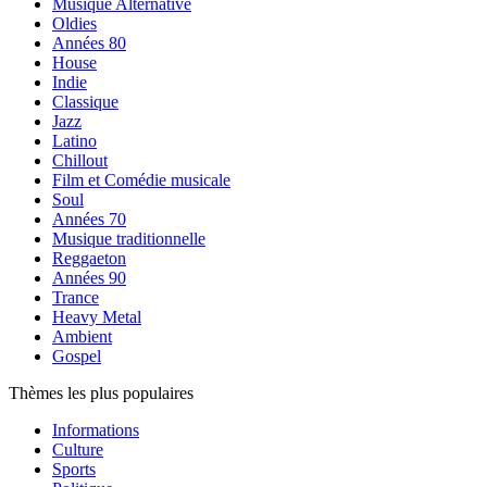
Musique Alternative
Oldies
Années 80
House
Indie
Classique
Jazz
Latino
Chillout
Film et Comédie musicale
Soul
Années 70
Musique traditionnelle
Reggaeton
Années 90
Trance
Heavy Metal
Ambient
Gospel
Thèmes les plus populaires
Informations
Culture
Sports