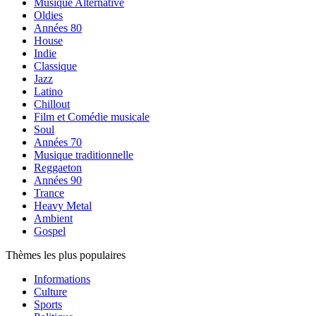
Musique Alternative
Oldies
Années 80
House
Indie
Classique
Jazz
Latino
Chillout
Film et Comédie musicale
Soul
Années 70
Musique traditionnelle
Reggaeton
Années 90
Trance
Heavy Metal
Ambient
Gospel
Thèmes les plus populaires
Informations
Culture
Sports