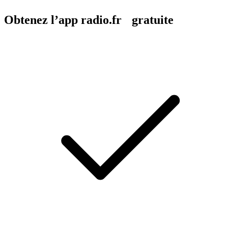
Obtenez l’app radio.fr gratuite