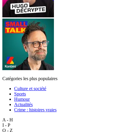
Catégories les plus populaires
Culture et société
Sports
Humour
Actualités
Crime : histoires vraies
A - H
I - P
Q - Z