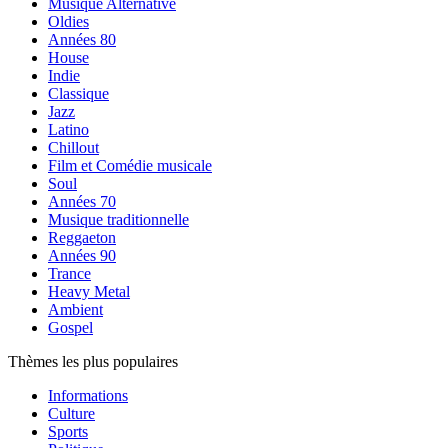
Musique Alternative
Oldies
Années 80
House
Indie
Classique
Jazz
Latino
Chillout
Film et Comédie musicale
Soul
Années 70
Musique traditionnelle
Reggaeton
Années 90
Trance
Heavy Metal
Ambient
Gospel
Thèmes les plus populaires
Informations
Culture
Sports