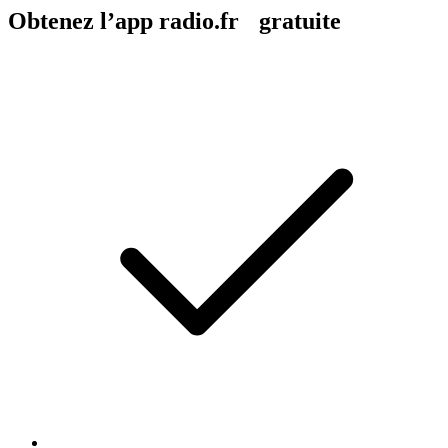
Obtenez l’app radio.fr gratuite