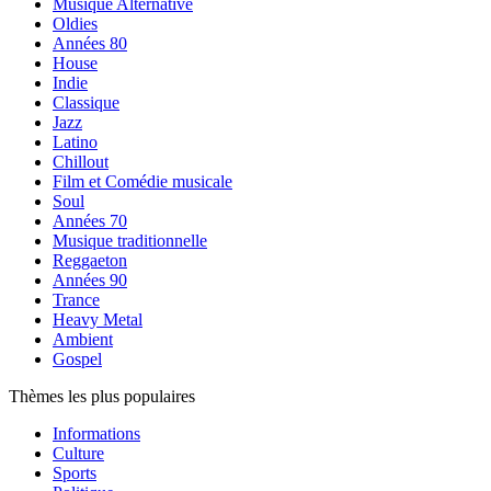
Musique Alternative
Oldies
Années 80
House
Indie
Classique
Jazz
Latino
Chillout
Film et Comédie musicale
Soul
Années 70
Musique traditionnelle
Reggaeton
Années 90
Trance
Heavy Metal
Ambient
Gospel
Thèmes les plus populaires
Informations
Culture
Sports