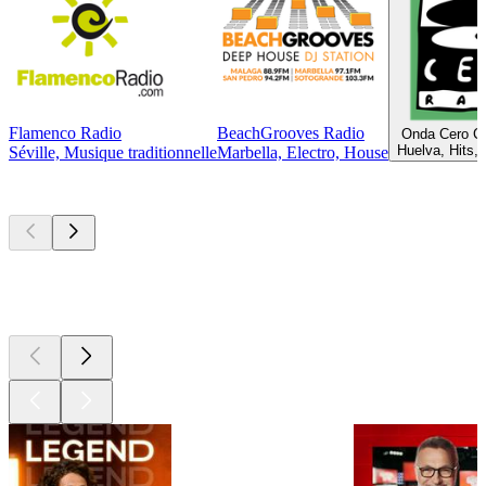
Flamenco Radio
BeachGrooves Radio
Onda Cero Co
Huelva, Hits, 
Séville, Musique traditionnelle
Marbella, Electro, House
Les meilleurs
podcasts
Les meilleurs
podcasts
Les meilleurs
podcasts