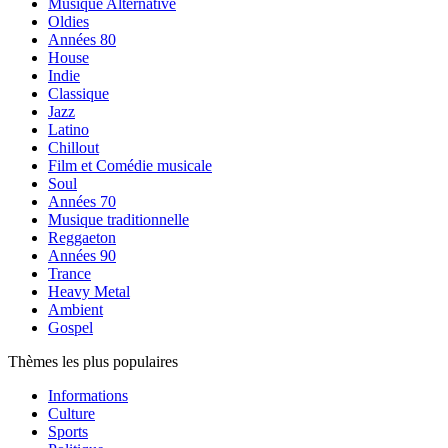
Musique Alternative
Oldies
Années 80
House
Indie
Classique
Jazz
Latino
Chillout
Film et Comédie musicale
Soul
Années 70
Musique traditionnelle
Reggaeton
Années 90
Trance
Heavy Metal
Ambient
Gospel
Thèmes les plus populaires
Informations
Culture
Sports