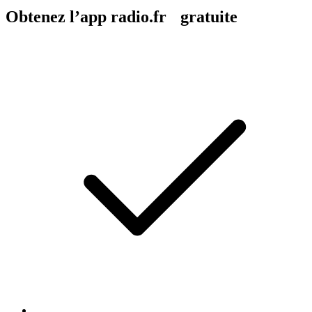
Obtenez l’app radio.fr gratuite