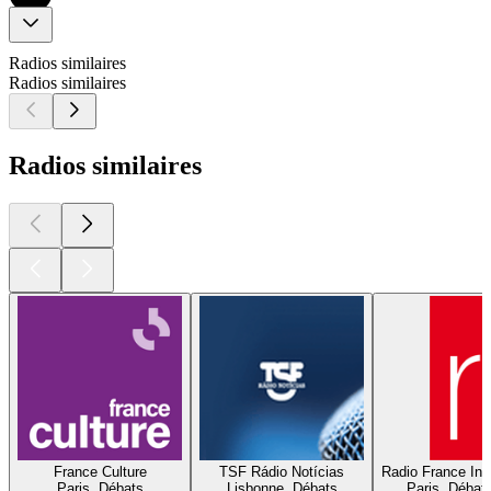
Radios similaires
Radios similaires
Radios similaires
France Culture
TSF Rádio Notícias
Radio France Inte
Paris, Débats
Lisbonne, Débats
Paris, Débat