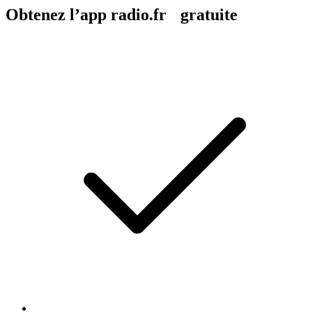
Obtenez l’app radio.fr gratuite