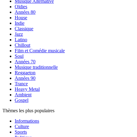
Musique Alternative
Oldies
Années 80
House
Indie
Classique
Jazz
Latino
Chillout
Film et Comédie musicale
Soul
Années 70
Musique traditionnelle
Reggaeton
Années 90
Trance
Heavy Metal
Ambient
Gospel
Thèmes les plus populaires
Informations
Culture
Sports