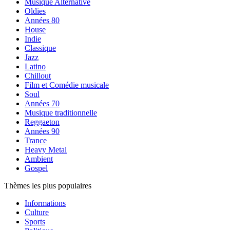
Musique Alternative
Oldies
Années 80
House
Indie
Classique
Jazz
Latino
Chillout
Film et Comédie musicale
Soul
Années 70
Musique traditionnelle
Reggaeton
Années 90
Trance
Heavy Metal
Ambient
Gospel
Thèmes les plus populaires
Informations
Culture
Sports