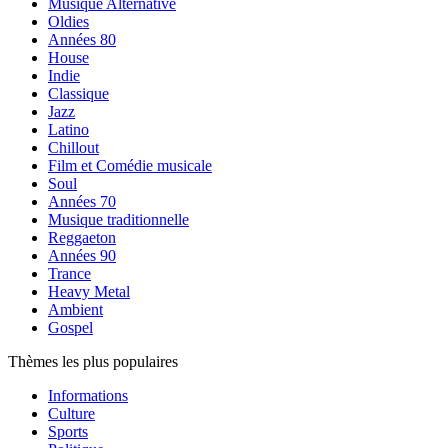
Musique Alternative
Oldies
Années 80
House
Indie
Classique
Jazz
Latino
Chillout
Film et Comédie musicale
Soul
Années 70
Musique traditionnelle
Reggaeton
Années 90
Trance
Heavy Metal
Ambient
Gospel
Thèmes les plus populaires
Informations
Culture
Sports