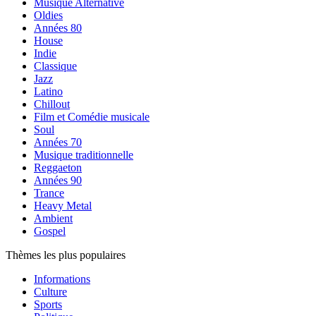
Musique Alternative
Oldies
Années 80
House
Indie
Classique
Jazz
Latino
Chillout
Film et Comédie musicale
Soul
Années 70
Musique traditionnelle
Reggaeton
Années 90
Trance
Heavy Metal
Ambient
Gospel
Thèmes les plus populaires
Informations
Culture
Sports