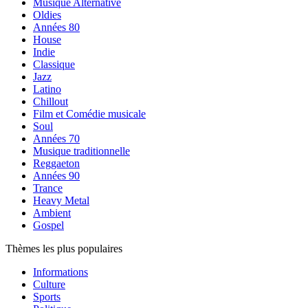
Musique Alternative
Oldies
Années 80
House
Indie
Classique
Jazz
Latino
Chillout
Film et Comédie musicale
Soul
Années 70
Musique traditionnelle
Reggaeton
Années 90
Trance
Heavy Metal
Ambient
Gospel
Thèmes les plus populaires
Informations
Culture
Sports