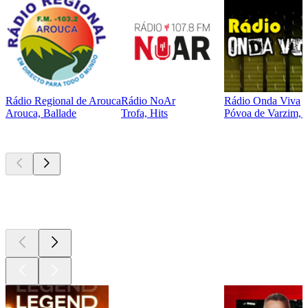
Rádio Regional de Arouca
Rádio NoAr
Rádio Onda Viva
Arouca, Ballade
Trofa, Hits
Póvoa de Varzim, P
Les meilleurs
podcasts
Les meilleurs
podcasts
Les meilleurs
podcasts