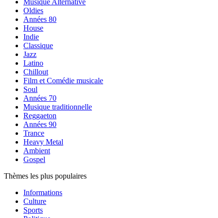
Musique Alternative
Oldies
Années 80
House
Indie
Classique
Jazz
Latino
Chillout
Film et Comédie musicale
Soul
Années 70
Musique traditionnelle
Reggaeton
Années 90
Trance
Heavy Metal
Ambient
Gospel
Thèmes les plus populaires
Informations
Culture
Sports