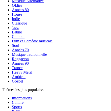
Musique Alternative
Oldies
Années 80
House
Indie
Classique
Jazz
Latino
Chillout
Film et Comédie musicale
Soul
Années 70
Musique traditionnelle
Reggaeton
Années 90
Trance
Heavy Metal
Ambient
Gospel
Thèmes les plus populaires
Informations
Culture
Sports