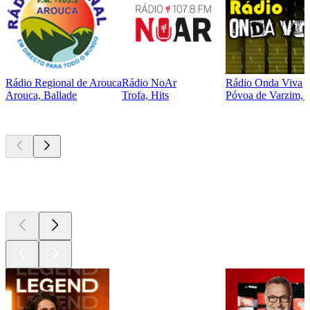
Rádio Regional de Arouca
Rádio NoAr
Rádio Onda Viva
Arouca, Ballade
Trofa, Hits
Póvoa de Varzim, P
Les meilleurs
podcasts
Les meilleurs
podcasts
Les meilleurs
podcasts