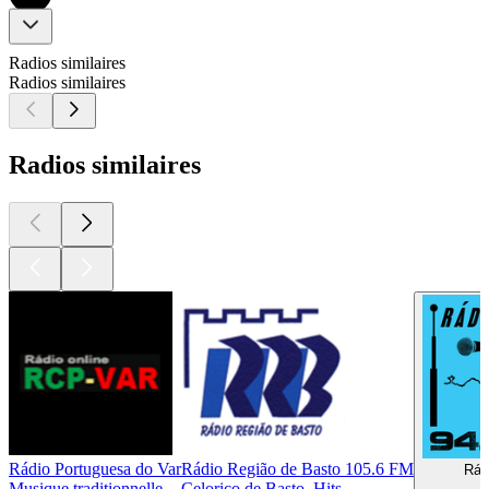
Radios similaires
Radios similaires
Radios similaires
Rádio Portuguesa do Var
Rádio Região de Basto 105.6 FM
Rád
Musique traditionnelle
Celorico de Basto, Hits