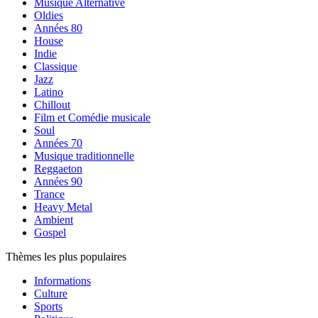
Musique Alternative
Oldies
Années 80
House
Indie
Classique
Jazz
Latino
Chillout
Film et Comédie musicale
Soul
Années 70
Musique traditionnelle
Reggaeton
Années 90
Trance
Heavy Metal
Ambient
Gospel
Thèmes les plus populaires
Informations
Culture
Sports