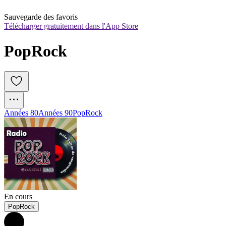
Sauvegarde des favoris
Télécharger gratuitement dans l'App Store
PopRock
Années 80
Années 90
Pop
Rock
En cours
PopRock