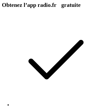
Obtenez l’app radio.fr gratuite