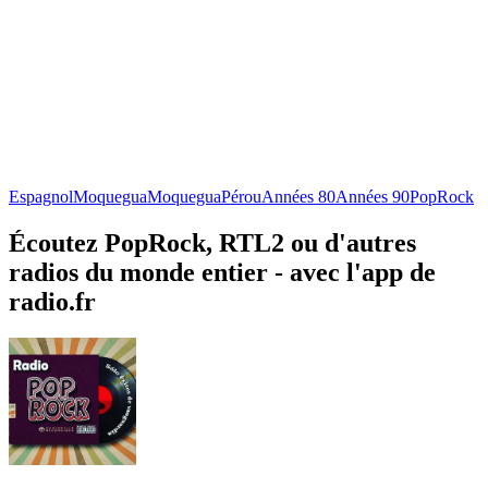
Espagnol
Moquegua
Moquegua
Pérou
Années 80
Années 90
Pop
Rock
Écoutez PopRock, RTL2 ou d'autres
radios du monde entier - avec l'app de
radio.fr