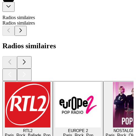
Radios similaires
Radios similaires
Radios similaires
RTL2
EUROPE 2
NOSTALGIE
Paris, Rock, Ballade, Pop
Paris, Rock, Pop
Paris, Rock, Old