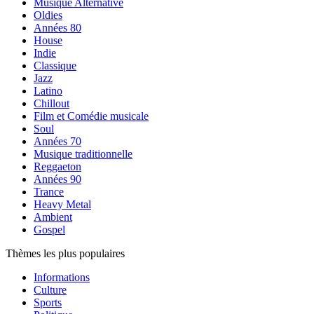
Musique Alternative
Oldies
Années 80
House
Indie
Classique
Jazz
Latino
Chillout
Film et Comédie musicale
Soul
Années 70
Musique traditionnelle
Reggaeton
Années 90
Trance
Heavy Metal
Ambient
Gospel
Thèmes les plus populaires
Informations
Culture
Sports