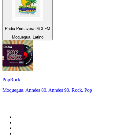
Radio Primavera 96.3 FM
Moquegua, Latino
PopRock
Moquegua, Années 80, Années 90, Rock, Pop
Top 100 sur
radio.fr
1
.
RTL
2
.
RMC Info Talk Sport
3
.
France Info
4
.
Europe 1