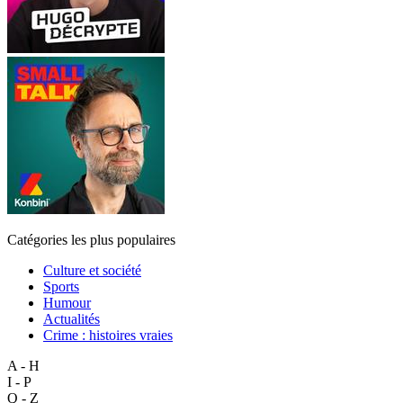
Catégories les plus populaires
Culture et société
Sports
Humour
Actualités
Crime : histoires vraies
A - H
I - P
Q - Z