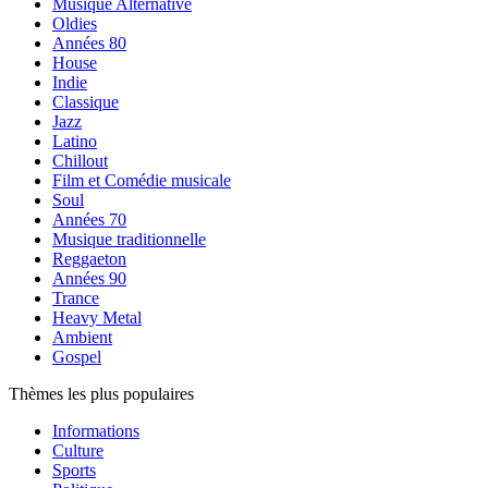
Musique Alternative
Oldies
Années 80
House
Indie
Classique
Jazz
Latino
Chillout
Film et Comédie musicale
Soul
Années 70
Musique traditionnelle
Reggaeton
Années 90
Trance
Heavy Metal
Ambient
Gospel
Thèmes les plus populaires
Informations
Culture
Sports