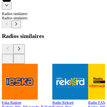
Radios similaires
Radios similaires
Radios similaires
Eska Radom
Radio Rekord
Radio FAMA
Radom, Hits, Hit-parade, Ballade
Radom, Pop
Kielce, Hits