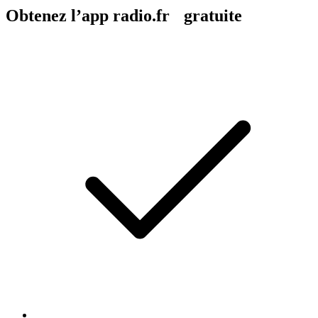
Obtenez l’app radio.fr gratuite