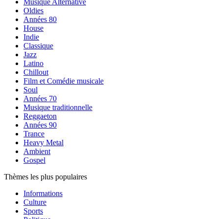
Musique Alternative
Oldies
Années 80
House
Indie
Classique
Jazz
Latino
Chillout
Film et Comédie musicale
Soul
Années 70
Musique traditionnelle
Reggaeton
Années 90
Trance
Heavy Metal
Ambient
Gospel
Thèmes les plus populaires
Informations
Culture
Sports