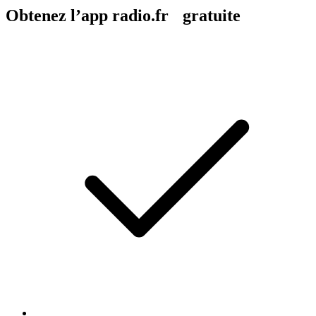
Obtenez l’app radio.fr gratuite