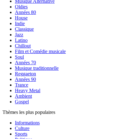
Musique Alternative
Oldies
Années 80
House
Indie
Classique
Jazz
Latino
Chillout
Film et Comédie musicale
Soul
Années 70
Musique traditionnelle
Reggaeton
Années 90
Trance
Heavy Metal
Ambient
Gospel
Thèmes les plus populaires
Informations
Culture
Sports