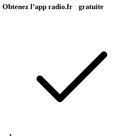
Obtenez l’app radio.fr gratuite