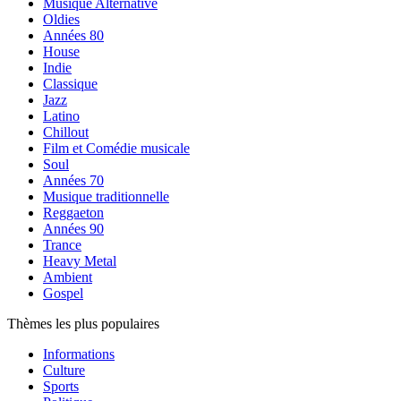
Musique Alternative
Oldies
Années 80
House
Indie
Classique
Jazz
Latino
Chillout
Film et Comédie musicale
Soul
Années 70
Musique traditionnelle
Reggaeton
Années 90
Trance
Heavy Metal
Ambient
Gospel
Thèmes les plus populaires
Informations
Culture
Sports