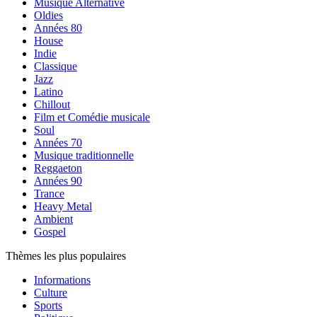
Musique Alternative
Oldies
Années 80
House
Indie
Classique
Jazz
Latino
Chillout
Film et Comédie musicale
Soul
Années 70
Musique traditionnelle
Reggaeton
Années 90
Trance
Heavy Metal
Ambient
Gospel
Thèmes les plus populaires
Informations
Culture
Sports