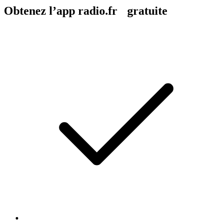
Obtenez l’app radio.fr gratuite