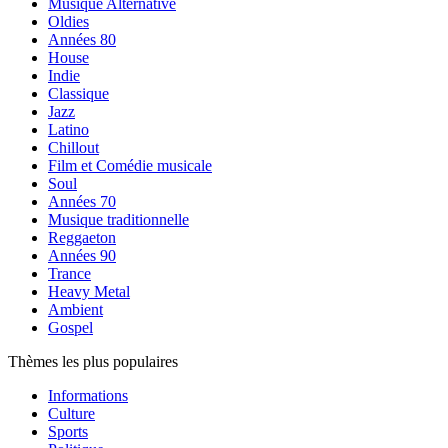
Musique Alternative
Oldies
Années 80
House
Indie
Classique
Jazz
Latino
Chillout
Film et Comédie musicale
Soul
Années 70
Musique traditionnelle
Reggaeton
Années 90
Trance
Heavy Metal
Ambient
Gospel
Thèmes les plus populaires
Informations
Culture
Sports