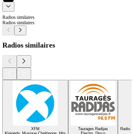
Radios similaires
Radios similaires
Radios similaires
XFM
Taurages Radijas
Radio B
Klaipėda, Musique Chrétienne, Hits
Electro, Disco