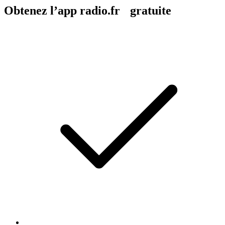
Obtenez l’app radio.fr gratuite