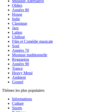
Musique Alternative
Oldies
Années 80
House
Indie
Classique
Jazz
Latino
Chillout
Film et Comédie musicale
Soul
Années 70
Musique traditionnelle
Reggaeton
Années 90
Trance
Heavy Metal
Ambient
Gospel
Thèmes les plus populaires
Informations
Culture
Sports