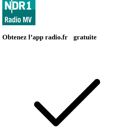
Obtenez l’app radio.fr gratuite