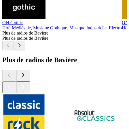
ON Gothic
ON 
Hof, Médiévale, Musique Gothique, Musique Industrielle, Electro
Hof
Plus de radios de Bavière
Plus de radios de Bavière
Plus de radios de Bavière