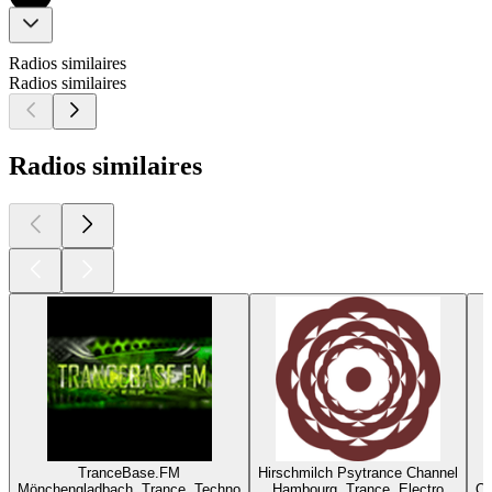
Radios similaires
Radios similaires
Radios similaires
TranceBase.FM
Hirschmilch Psytrance Channel
Mönchengladbach, Trance, Techno
Hambourg, Trance, Electro
Or