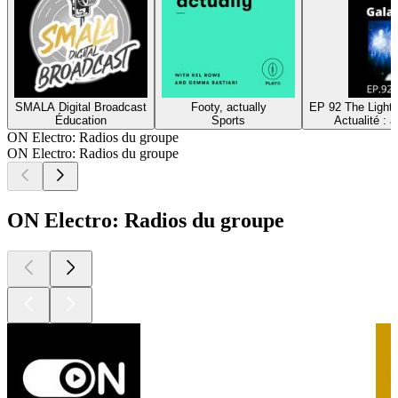
SMALA Digital Broadcast
Footy, actually
EP 92 The Light 
Éducation
Sports
Actualité : 
ON Electro: Radios du groupe
ON Electro: Radios du groupe
ON Electro: Radios du groupe