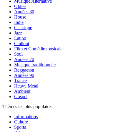
Musique Alternative
Oldies
Années 80
House
Indie
Classique
Jazz
Latino
Chillout
Film et Comédie musicale
Soul
Années 70
Musique traditionnelle
Reggaeton
Années 90
Trance
Heavy Metal
Ambient
Gospel
Thèmes les plus populaires
Informations
Culture
Sports