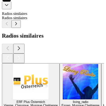
Radios similaires
Radios similaires
Radios similaires
ERF Plus Österreich
living_radio
Vienne, Classique, Musique Chrétienne
Essen, Musique Chrétienne
K