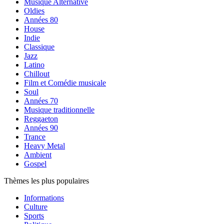
Musique Alternative
Oldies
Années 80
House
Indie
Classique
Jazz
Latino
Chillout
Film et Comédie musicale
Soul
Années 70
Musique traditionnelle
Reggaeton
Années 90
Trance
Heavy Metal
Ambient
Gospel
Thèmes les plus populaires
Informations
Culture
Sports