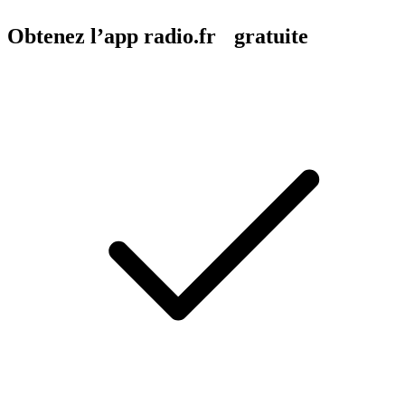
Obtenez l’app radio.fr gratuite