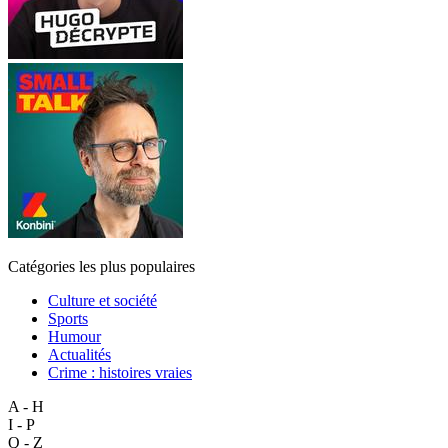
Catégories les plus populaires
Culture et société
Sports
Humour
Actualités
Crime : histoires vraies
A - H
I - P
Q - Z