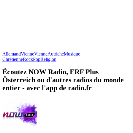
Allemand
Vienne
Vienne
Autriche
Musique
Chrétienne
Rock
Pop
Religion
Écoutez NOW Radio, ERF Plus
Österreich ou d'autres radios du monde
entier - avec l'app de radio.fr