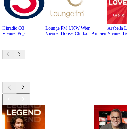
Hitradio Ö3
Lounge FM UKW Wien
Arabella L
Vienne, Pop
Vienne, House, Chillout, Ambient
Vienne, Bal
Les meilleurs
podcasts
Les meilleurs
podcasts
Les meilleurs
podcasts