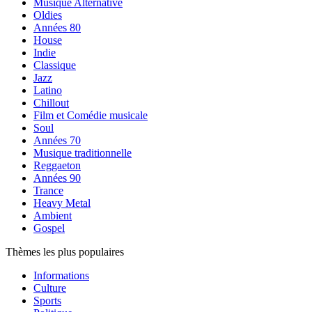
Musique Alternative
Oldies
Années 80
House
Indie
Classique
Jazz
Latino
Chillout
Film et Comédie musicale
Soul
Années 70
Musique traditionnelle
Reggaeton
Années 90
Trance
Heavy Metal
Ambient
Gospel
Thèmes les plus populaires
Informations
Culture
Sports