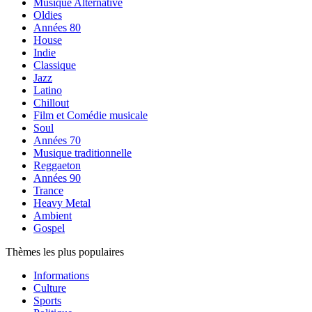
Musique Alternative
Oldies
Années 80
House
Indie
Classique
Jazz
Latino
Chillout
Film et Comédie musicale
Soul
Années 70
Musique traditionnelle
Reggaeton
Années 90
Trance
Heavy Metal
Ambient
Gospel
Thèmes les plus populaires
Informations
Culture
Sports