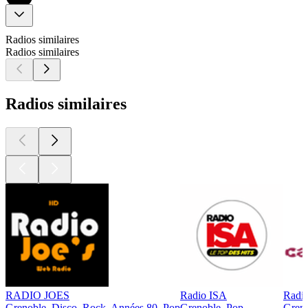
Radios similaires
Radios similaires
Radios similaires
RADIO JOES
Radio ISA
Radi
Grenoble, Disco, Rock, Années 80, Pop
Grenoble, Pop
Greno