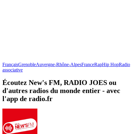
Français
Grenoble
Auvergne-Rhône-Alpes
France
Rap
Hip Hop
Radio
associative
Écoutez New's FM, RADIO JOES ou
d'autres radios du monde entier - avec
l'app de radio.fr