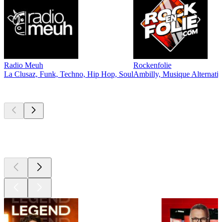
Radio Meuh
Rockenfolie
La Clusaz, Funk, Techno, Hip Hop, Soul
Ambilly, Musique Alternati
Les meilleurs
podcasts
Les meilleurs
podcasts
Les meilleurs
podcasts