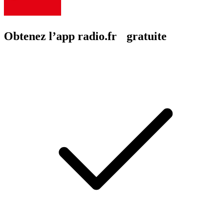
Obtenez l’app radio.fr gratuite