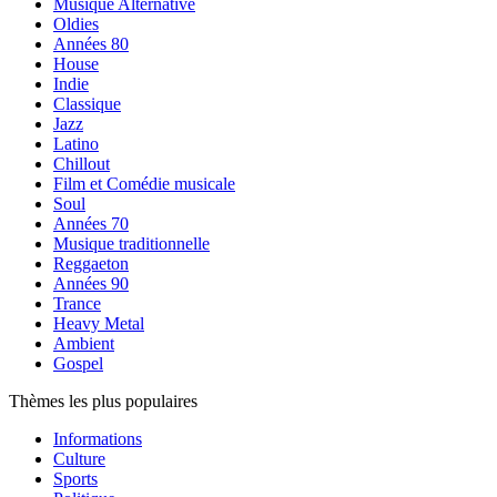
Musique Alternative
Oldies
Années 80
House
Indie
Classique
Jazz
Latino
Chillout
Film et Comédie musicale
Soul
Années 70
Musique traditionnelle
Reggaeton
Années 90
Trance
Heavy Metal
Ambient
Gospel
Thèmes les plus populaires
Informations
Culture
Sports