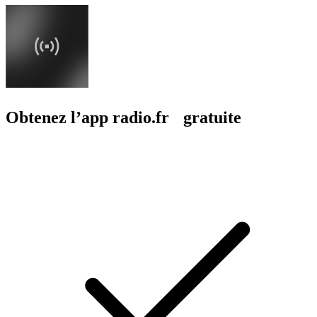
Obtenez l’app radio.fr gratuite