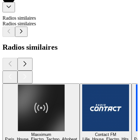
Radios similaires
Radios similaires
Radios similaires
Maxximum
Contact FM
Paris, House, Electro, Techno, Afrobeat
Lille, House, Electro, Hits
Par