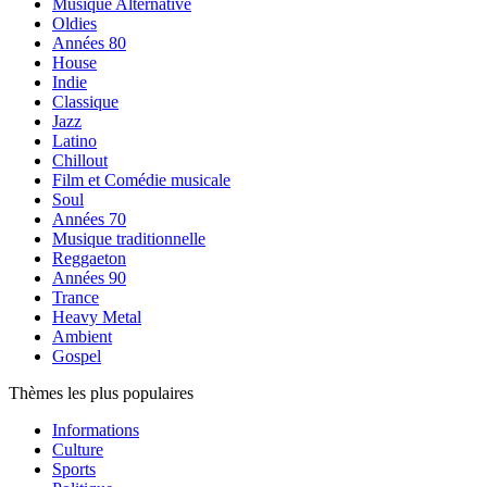
Musique Alternative
Oldies
Années 80
House
Indie
Classique
Jazz
Latino
Chillout
Film et Comédie musicale
Soul
Années 70
Musique traditionnelle
Reggaeton
Années 90
Trance
Heavy Metal
Ambient
Gospel
Thèmes les plus populaires
Informations
Culture
Sports