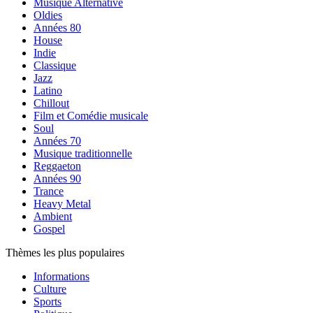
Musique Alternative
Oldies
Années 80
House
Indie
Classique
Jazz
Latino
Chillout
Film et Comédie musicale
Soul
Années 70
Musique traditionnelle
Reggaeton
Années 90
Trance
Heavy Metal
Ambient
Gospel
Thèmes les plus populaires
Informations
Culture
Sports