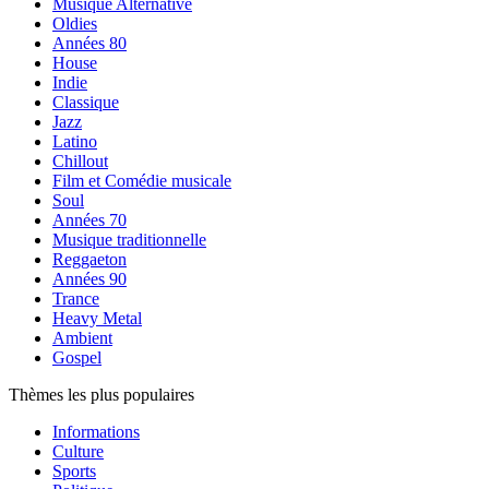
Musique Alternative
Oldies
Années 80
House
Indie
Classique
Jazz
Latino
Chillout
Film et Comédie musicale
Soul
Années 70
Musique traditionnelle
Reggaeton
Années 90
Trance
Heavy Metal
Ambient
Gospel
Thèmes les plus populaires
Informations
Culture
Sports