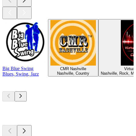
Big Blue Swing
CMR Nashville
Virtua
Nashville, Country
Nashville, Rock, Mu
Blues, Swing, Jazz
Les meilleurs
podcasts
Les meilleurs
podcasts
Les meilleurs
podcasts