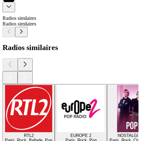
Radios similaires
Radios similaires
Radios similaires
RTL2
EUROPE 2
NOSTALGIE
Paris, Rock, Ballade, Pop
Paris, Rock, Pop
Paris, Rock, Cla