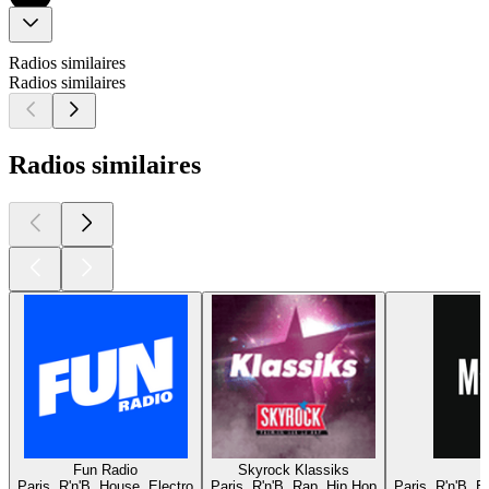
Radios similaires
Radios similaires
Radios similaires
Fun Radio
Skyrock Klassiks
Paris, R'n'B, House, Electro
Paris, R'n'B, Rap, Hip Hop
Paris, R'n'B, 