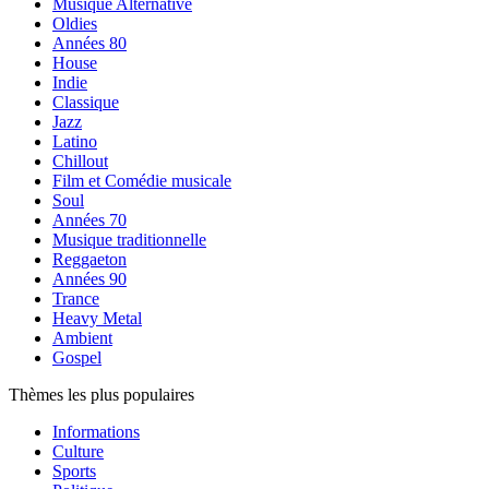
Musique Alternative
Oldies
Années 80
House
Indie
Classique
Jazz
Latino
Chillout
Film et Comédie musicale
Soul
Années 70
Musique traditionnelle
Reggaeton
Années 90
Trance
Heavy Metal
Ambient
Gospel
Thèmes les plus populaires
Informations
Culture
Sports