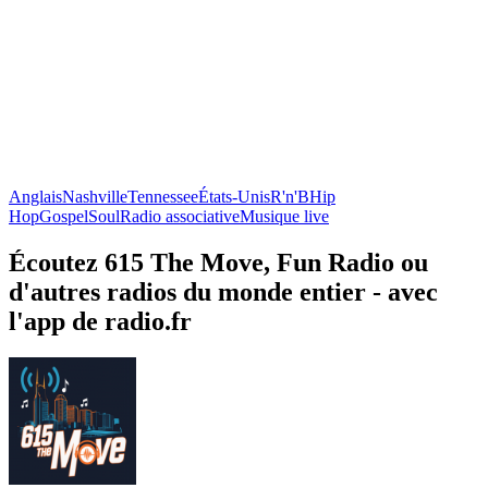
Anglais
Nashville
Tennessee
États-Unis
R'n'B
Hip
Hop
Gospel
Soul
Radio associative
Musique live
Écoutez 615 The Move, Fun Radio ou
d'autres radios du monde entier - avec
l'app de radio.fr