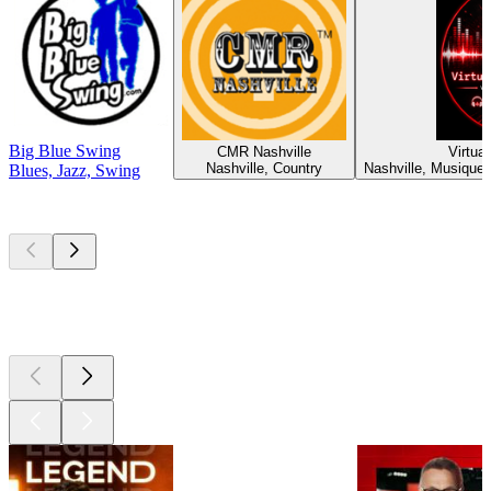
Big Blue Swing
CMR Nashville
Virtua
Nashville, Country
Nashville, Musique 
Blues, Jazz, Swing
Les meilleurs
podcasts
Les meilleurs
podcasts
Les meilleurs
podcasts