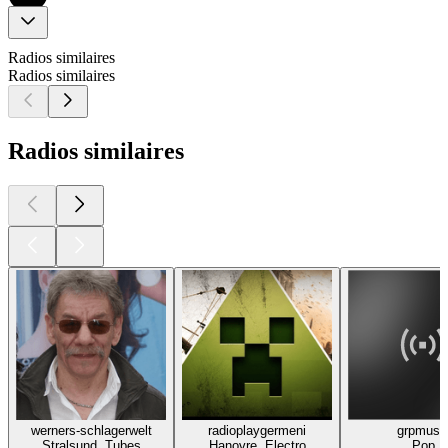
Radios similaires
Radios similaires
Radios similaires
werners-schlagerwelt
radioplaygermeni
grpmusi
Stralsund, Tubes
Hanovre, Electro
Pop