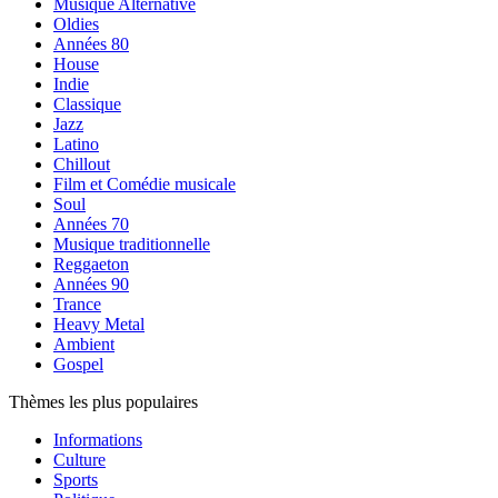
Musique Alternative
Oldies
Années 80
House
Indie
Classique
Jazz
Latino
Chillout
Film et Comédie musicale
Soul
Années 70
Musique traditionnelle
Reggaeton
Années 90
Trance
Heavy Metal
Ambient
Gospel
Thèmes les plus populaires
Informations
Culture
Sports