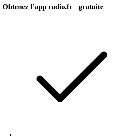
Obtenez l’app radio.fr gratuite