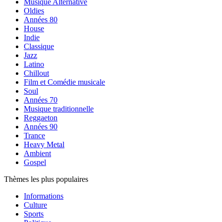
Musique Alternative
Oldies
Années 80
House
Indie
Classique
Jazz
Latino
Chillout
Film et Comédie musicale
Soul
Années 70
Musique traditionnelle
Reggaeton
Années 90
Trance
Heavy Metal
Ambient
Gospel
Thèmes les plus populaires
Informations
Culture
Sports