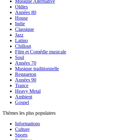
Musique Alternative
Oldies
Années 80
House
Indie
Classique
Jazz
Latino
Chillout
Film et Comédie musicale
Soul
Années 70
Musique traditionnelle
Reggaeton
Années 90
Trance
Heavy Metal
Ambient
Gospel
Thèmes les plus populaires
Informations
Culture
Sports