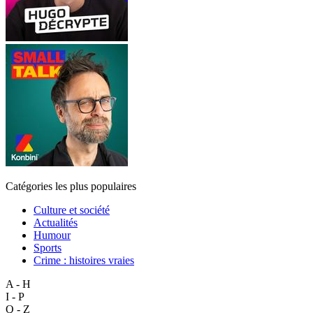
Catégories les plus populaires
Culture et société
Actualités
Humour
Sports
Crime : histoires vraies
A - H
I - P
Q - Z