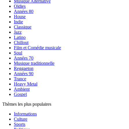
Musique Alternative
Oldies
Années 80
House
Indie
Classique
Jazz
Latino
Chillout
Film et Comédie musicale
Soul
Années 70
Musique traditionnelle
Reggaeton
Années 90
Trance
Heavy Metal
Ambient
Gospel
Thèmes les plus populaires
Informations
Culture
Sports