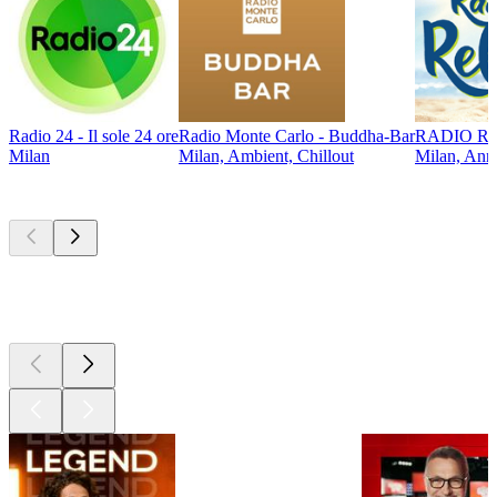
Radio 24 - Il sole 24 ore
Radio Monte Carlo - Buddha-Bar
RADIO REL
Milan
Milan, Ambient, Chillout
Milan, Anné
Les meilleurs
podcasts
Les meilleurs
podcasts
Les meilleurs
podcasts