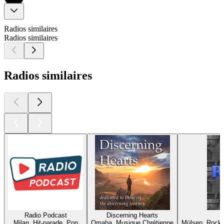
Radios similaires
Radios similaires
Radios similaires
Radio Podcast
Discerning Hearts
Milan, Hit-parade, Pop
Omaha, Musique Chrétienne
Mülsen, Rock,