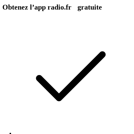
Obtenez l’app radio.fr gratuite