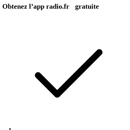
Obtenez l’app radio.fr gratuite