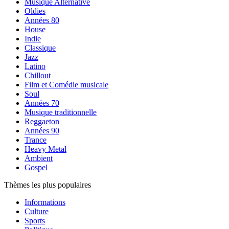
Musique Alternative
Oldies
Années 80
House
Indie
Classique
Jazz
Latino
Chillout
Film et Comédie musicale
Soul
Années 70
Musique traditionnelle
Reggaeton
Années 90
Trance
Heavy Metal
Ambient
Gospel
Thèmes les plus populaires
Informations
Culture
Sports