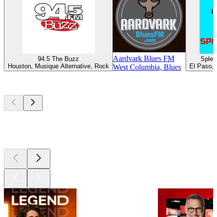
Aardvark Blues FM
94.5 The Buzz
Splen
Houston, Musique Alternative, Rock
El Paso, 
West Columbia, Blues
Les meilleurs
podcasts
Les meilleurs
podcasts
Les meilleurs
podcasts