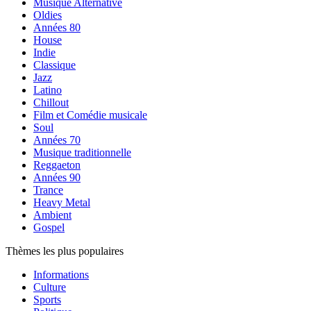
Musique Alternative
Oldies
Années 80
House
Indie
Classique
Jazz
Latino
Chillout
Film et Comédie musicale
Soul
Années 70
Musique traditionnelle
Reggaeton
Années 90
Trance
Heavy Metal
Ambient
Gospel
Thèmes les plus populaires
Informations
Culture
Sports