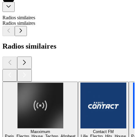
Radios similaires
Radios similaires
Radios similaires
Maxximum
Contact FM
Paris, Electro, House, Techno, Afrobeat
Lille, Electro, Hits, House
Par