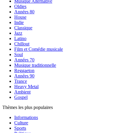
Musique Alternative
Oldies
Années 80
House
Indie
Classique
Jazz
Latino
Chillout
Film et Comédie musicale
Soul
Années 70
Musique traditionnelle
Reggaeton
Années 90
Trance
Heavy Metal
Ambient
Gospel
Thèmes les plus populaires
Informations
Culture
Sports