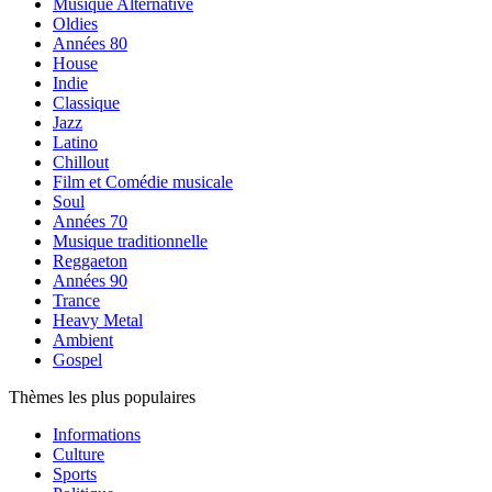
Musique Alternative
Oldies
Années 80
House
Indie
Classique
Jazz
Latino
Chillout
Film et Comédie musicale
Soul
Années 70
Musique traditionnelle
Reggaeton
Années 90
Trance
Heavy Metal
Ambient
Gospel
Thèmes les plus populaires
Informations
Culture
Sports