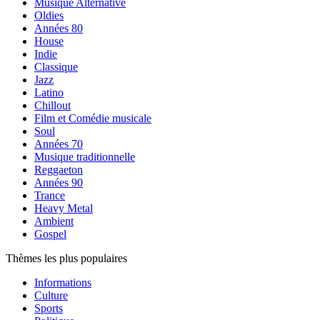
Musique Alternative
Oldies
Années 80
House
Indie
Classique
Jazz
Latino
Chillout
Film et Comédie musicale
Soul
Années 70
Musique traditionnelle
Reggaeton
Années 90
Trance
Heavy Metal
Ambient
Gospel
Thèmes les plus populaires
Informations
Culture
Sports