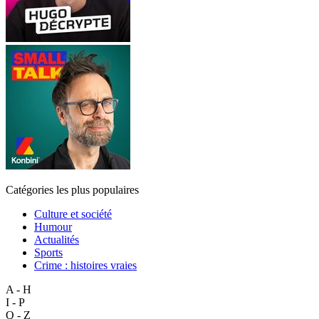
Catégories les plus populaires
Culture et société
Humour
Actualités
Sports
Crime : histoires vraies
A - H
I - P
Q - Z