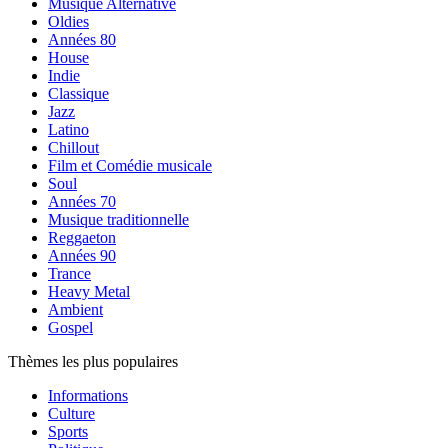
Musique Alternative
Oldies
Années 80
House
Indie
Classique
Jazz
Latino
Chillout
Film et Comédie musicale
Soul
Années 70
Musique traditionnelle
Reggaeton
Années 90
Trance
Heavy Metal
Ambient
Gospel
Thèmes les plus populaires
Informations
Culture
Sports