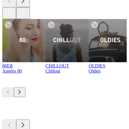
80ER
CHILLOUT
OLDIES
Années 80
Chillout
Oldies
Les meilleurs
podcasts
Les meilleurs
podcasts
Les meilleurs
podcasts