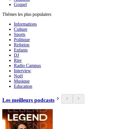
Gospel
Thèmes les plus populaires
Informations
Culture
Sports
Politique
Religion
Enfants
DJ
Rire
Radio Campus
Interview
Noël
Musique
Education
Les meilleurs podcasts