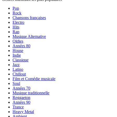
Pop
Rock
Chansons françaises
Electro
Hits
Rap
Musique Alternative
Oldies
Années 80
House
Indie
Classique
Jazz
Latino
Chillout
Film et Comédie musicale
Soul
Années 70
Musique traditionnelle
Reggaeton
Années 90
Trance
Heavy Metal
Ambient