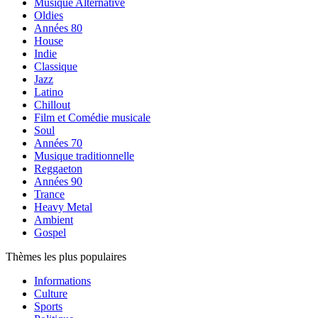
Musique Alternative
Oldies
Années 80
House
Indie
Classique
Jazz
Latino
Chillout
Film et Comédie musicale
Soul
Années 70
Musique traditionnelle
Reggaeton
Années 90
Trance
Heavy Metal
Ambient
Gospel
Thèmes les plus populaires
Informations
Culture
Sports