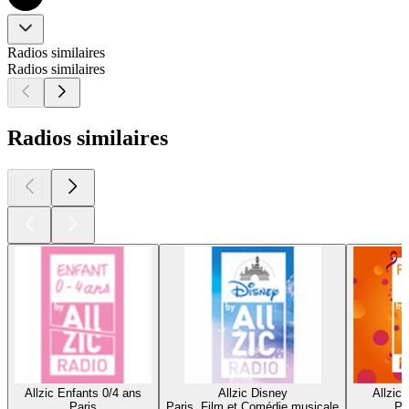
Radios similaires
Radios similaires
Radios similaires
Allzic Enfants 0/4 ans
Allzic Disney
Allzic 
Paris
Paris, Film et Comédie musicale
Pa