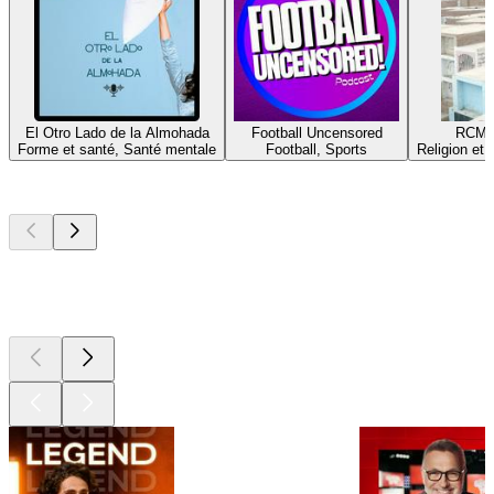
El Otro Lado de la Almohada
Football Uncensored
RCM
Forme et santé, Santé mentale
Football, Sports
Religion et s
Les meilleurs
podcasts
Les meilleurs
podcasts
Les meilleurs
podcasts