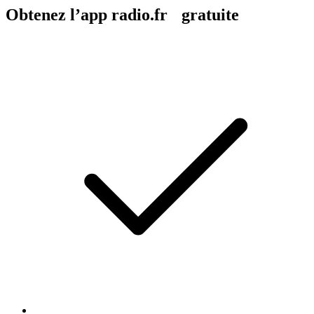
Obtenez l’app radio.fr gratuite