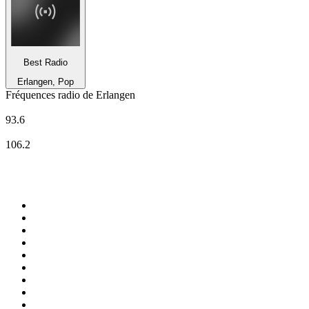
Best Radio
Erlangen, Pop
Fréquences radio de Erlangen
ENERGY Nürnberg
93.6
max neo 106.5
106.2
Top 100 sur
radio.fr
1
.
RMC Info Talk Sport
2
.
RTL
3
.
France Info
4
.
Europe 1
5
.
Radio FREE DOM
6
.
France Inter
7
.
NOSTALGIE
8
.
Tropiques FM
9
.
CHERIE FM