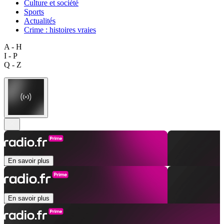
Culture et société
Sports
Actualités
Crime : histoires vraies
A - H
I - P
Q - Z
En savoir plus
En savoir plus