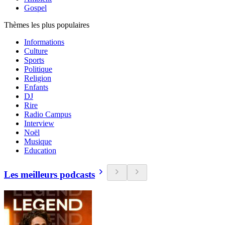
Gospel
Thèmes les plus populaires
Informations
Culture
Sports
Politique
Religion
Enfants
DJ
Rire
Radio Campus
Interview
Noël
Musique
Education
Les meilleurs podcasts