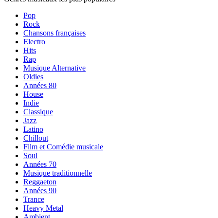
Pop
Rock
Chansons françaises
Electro
Hits
Rap
Musique Alternative
Oldies
Années 80
House
Indie
Classique
Jazz
Latino
Chillout
Film et Comédie musicale
Soul
Années 70
Musique traditionnelle
Reggaeton
Années 90
Trance
Heavy Metal
Ambient