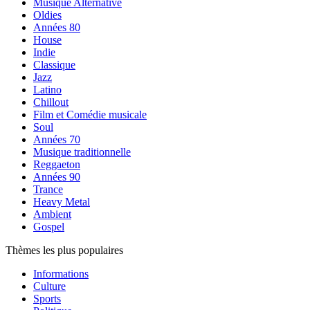
Musique Alternative
Oldies
Années 80
House
Indie
Classique
Jazz
Latino
Chillout
Film et Comédie musicale
Soul
Années 70
Musique traditionnelle
Reggaeton
Années 90
Trance
Heavy Metal
Ambient
Gospel
Thèmes les plus populaires
Informations
Culture
Sports