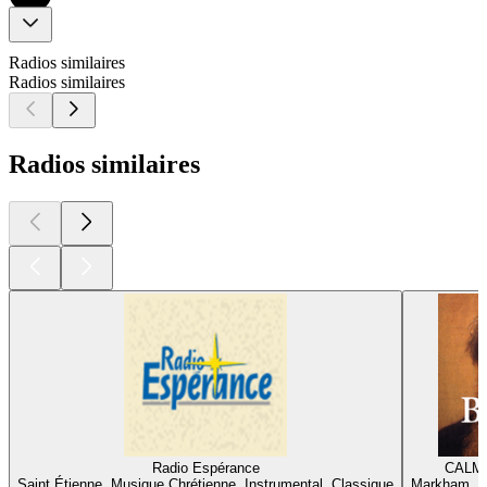
Radios similaires
Radios similaires
Radios similaires
Radio Espérance
CALM 
Saint Étienne, Musique Chrétienne, Instrumental, Classique
Markham, In