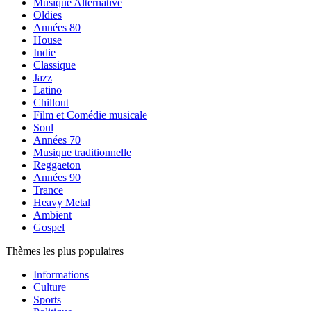
Musique Alternative
Oldies
Années 80
House
Indie
Classique
Jazz
Latino
Chillout
Film et Comédie musicale
Soul
Années 70
Musique traditionnelle
Reggaeton
Années 90
Trance
Heavy Metal
Ambient
Gospel
Thèmes les plus populaires
Informations
Culture
Sports